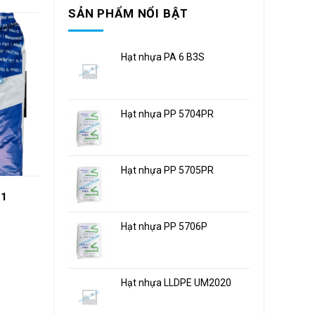
SẢN PHẨM NỔI BẬT
Hạt nhựa PA 6 B3S
Hạt nhựa PP 5704PR
Hạt nhựa PP 5705PR
C1
PA 6 30% sợi thủy tinh
PA 6 BC30S
K224-G6
Hạt nhựa PP 5706P
Hạt nhựa LLDPE UM2020