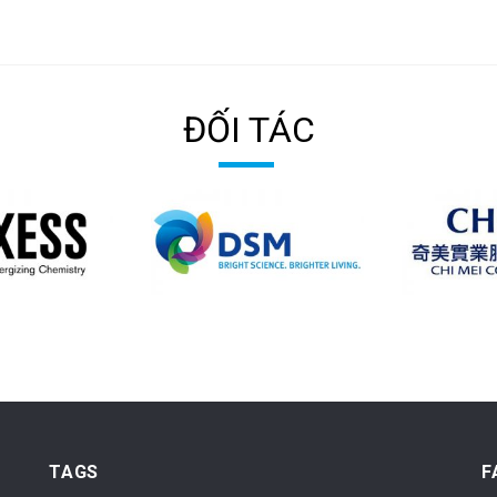
ĐỐI TÁC
TAGS
F