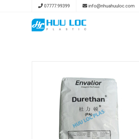
Skip
07777.99399
info@nhuahuuloc.com
to
content