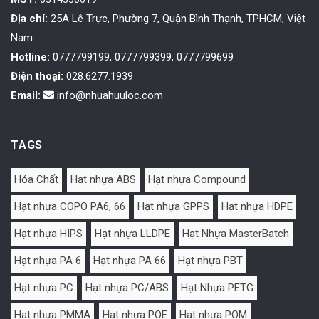
Địa chỉ:
25A Lê Trực, Phường 7, Quận Bình Thạnh, TPHCM, Việt
Nam
Hotline:
0777799199, 0777799399, 0777799699
Điện thoại:
028.6277.1939
Email:
info@nhuahuuloc.com
TAGS
Hóa Chất
Hạt nhựa ABS
Hạt nhựa Compound
Hạt nhựa COPO PA6, 66
Hạt nhựa GPPS
Hạt nhựa HDPE
Hạt nhựa HIPS
Hạt nhựa LLDPE
Hạt Nhựa MasterBatch
Hạt nhựa PA 6
Hạt nhựa PA 66
Hạt nhựa PBT
Hạt nhựa PC
Hạt nhựa PC/ABS
Hạt Nhựa PETG
Hạt nhựa PMMA
Hạt nhựa POE
Hạt nhựa POM