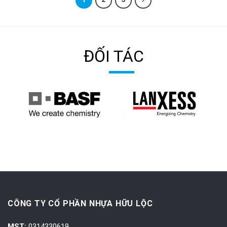
ĐỐI TÁC
CÔNG TY CỔ PHẦN NHỰA HỮU LỘC
MST:
0314330619