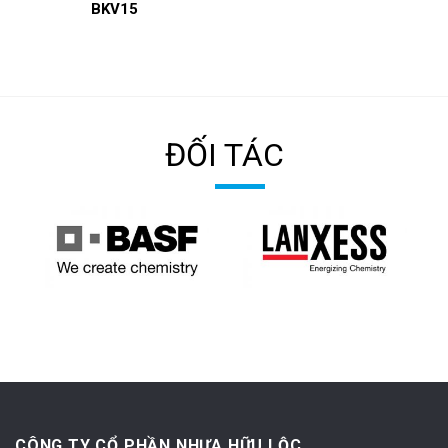
BKV15
ĐỐI TÁC
CÔNG TY CỔ PHẦN NHỰA HỮU LỘC