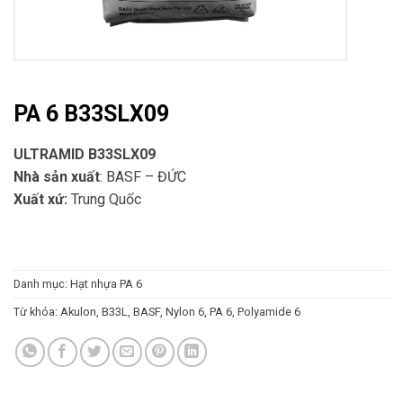
PA 6 B33SLX09
ULTRAMID B33SLX09
Nhà sản xuất
: BASF – ĐỨC
Xuất xứ:
Trung Quốc
Danh mục:
Hạt nhựa PA 6
Từ khóa:
Akulon
,
B33L
,
BASF
,
Nylon 6
,
PA 6
,
Polyamide 6