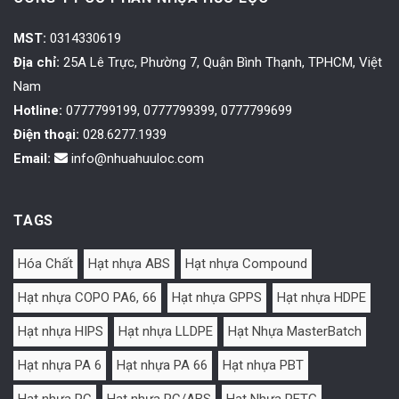
MST:
0314330619
Địa chỉ:
25A Lê Trực, Phường 7, Quận Bình Thạnh, TPHCM, Việt
Nam
Hotline:
0777799199, 0777799399, 0777799699
Điện thoại:
028.6277.1939
Email:
info@nhuahuuloc.com
TAGS
Hóa Chất
Hạt nhựa ABS
Hạt nhựa Compound
Hạt nhựa COPO PA6, 66
Hạt nhựa GPPS
Hạt nhựa HDPE
Hạt nhựa HIPS
Hạt nhựa LLDPE
Hạt Nhựa MasterBatch
Hạt nhựa PA 6
Hạt nhựa PA 66
Hạt nhựa PBT