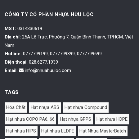
CÔNG TY CỔ PHẦN NHỰA HỮU LỘC
MST:
0314330619
Địa chỉ:
25A Lê Trực, Phường 7, Quận Bình Thạnh, TPHCM, Việt
Nam
Hotline:
0777799199, 0777799399, 0777799699
Điện thoại:
028.6277.1939
Email:
info@nhuahuuloc.com
TAGS
Hóa Chất
Hạt nhựa ABS
Hạt nhựa Compound
Hạt nhựa COPO PA6, 66
Hạt nhựa GPPS
Hạt nhựa HDPE
Hạt nhựa HIPS
Hạt nhựa LLDPE
Hạt Nhựa MasterBatch