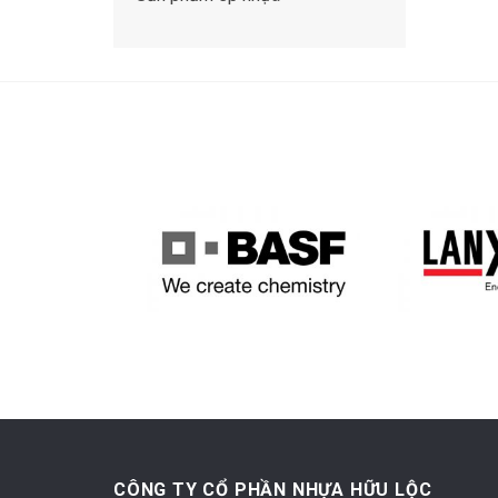
CÔNG TY CỔ PHẦN NHỰA HỮU LỘC