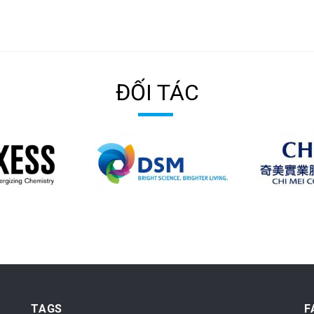
ĐỐI TÁC
TAGS
F