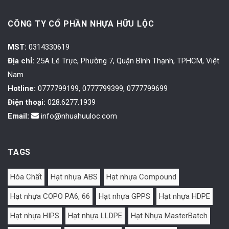
CÔNG TY CỔ PHẦN NHỰA HỮU LỘC
MST:
0314330619
Địa chỉ:
25A Lê Trực, Phường 7, Quận Bình Thạnh, TPHCM, Việt
Nam
Hotline:
0777799199, 0777799399, 0777799699
Điện thoại:
028.6277.1939
Email:
info@nhuahuuloc.com
TAGS
Hóa Chất
Hạt nhựa ABS
Hạt nhựa Compound
Hạt nhựa COPO PA6, 66
Hạt nhựa GPPS
Hạt nhựa HDPE
Hạt nhựa HIPS
Hạt nhựa LLDPE
Hạt Nhựa MasterBatch