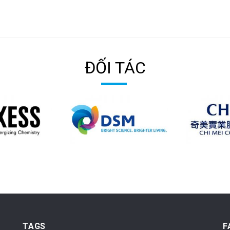
ĐỐI TÁC
TAGS
F