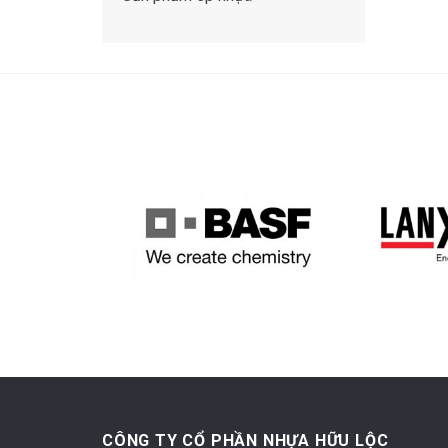
CÔNG TY CỔ PHẦN NHỰA HỮU LỘC