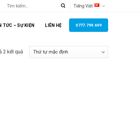
Tìm
Tiếng Việt
kiếm:
N TỨC – SỰ KIỆN
LIÊN HỆ
0777.799.699
cả 2 kết quả