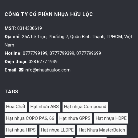
CÔNG TY CỔ PHẦN NHỰA HỮU LỘC
MST:
0314330619
Địa chỉ:
25A Lê Trực, Phường 7, Quận Bình Thạnh, TPHCM, Việt
Nam
Hotline:
0777799199, 0777799399, 0777799699
Điện thoại:
028.6277.1939
Email:
info@nhuahuuloc.com
TAGS
Hóa Chất
Hạt nhựa ABS
Hạt nhựa Compound
Hạt nhựa COPO PA6, 66
Hạt nhựa GPPS
Hạt nhựa HDPE
Hạt nhựa HIPS
Hạt nhựa LLDPE
Hạt Nhựa MasterBatch