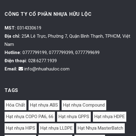
CÔNG TY CỔ PHẦN NHỰA HỮU LỘC
MST:
0314330619
Địa chỉ:
25A Lê Trực, Phường 7, Quận Bình Thạnh, TPHCM, Việt
Nam
Hotline:
0777799199, 0777799399, 0777799699
Điện thoại:
028.6277.1939
Email:
info@nhuahuuloc.com
TAGS
Hóa Chất
Hạt nhựa ABS
Hạt nhựa Compound
Hạt nhựa COPO PA6, 66
Hạt nhựa GPPS
Hạt nhựa HDPE
Hạt nhựa HIPS
Hạt nhựa LLDPE
Hạt Nhựa MasterBatch