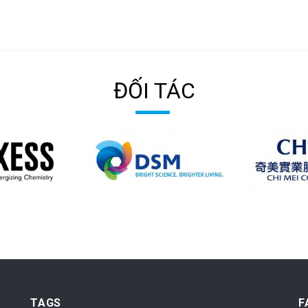
ĐỐI TÁC
TAGS
F