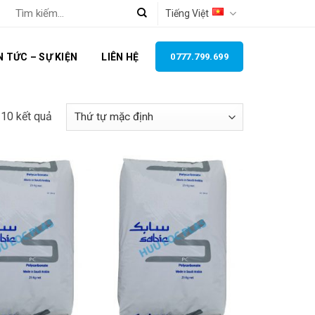
Tìm
Tiếng Việt
kiếm:
N TỨC – SỰ KIỆN
LIÊN HỆ
0777.799.699
ả 10 kết quả