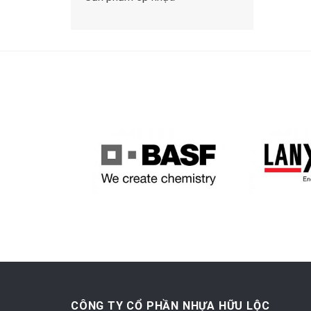
CÔNG TY CỔ PHẦN NHỰA HỮU LỘC