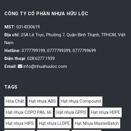
CÔNG TY CỔ PHẦN NHỰA HỮU LỘC
MST:
0314330619
Địa chỉ:
25A Lê Trực, Phường 7, Quận Bình Thạnh, TPHCM, Việt
Nam
Hotline:
0777799199, 0777799399, 0777799699
Điện thoại:
028.6277.1939
Email:
info@nhuahuuloc.com
TAGS
Hóa Chất
Hạt nhựa ABS
Hạt nhựa Compound
Hạt nhựa COPO PA6, 66
Hạt nhựa GPPS
Hạt nhựa HDPE
Hạt nhựa HIPS
Hạt nhựa LLDPE
Hạt Nhựa MasterBatch