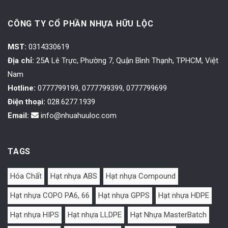
CÔNG TY CỔ PHẦN NHỰA HỮU LỘC
MST:
0314330619
Địa chỉ:
25A Lê Trực, Phường 7, Quận Bình Thạnh, TPHCM, Việt
Nam
Hotline:
0777799199, 0777799399, 0777799699
Điện thoại:
028.6277.1939
Email:
info@nhuahuuloc.com
TAGS
Hóa Chất
Hạt nhựa ABS
Hạt nhựa Compound
Hạt nhựa COPO PA6, 66
Hạt nhựa GPPS
Hạt nhựa HDPE
Hạt nhựa HIPS
Hạt nhựa LLDPE
Hạt Nhựa MasterBatch