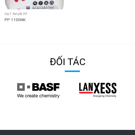
HẠT NHỰA PP
PP 1100NK
ĐỐI TÁC