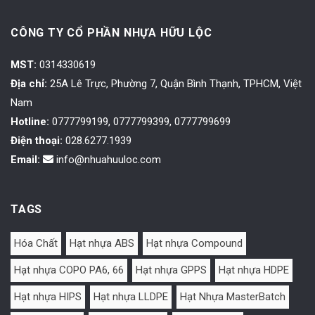
CÔNG TY CỔ PHẦN NHỰA HỮU LỘC
MST:
0314330619
Địa chỉ:
25A Lê Trực, Phường 7, Quận Bình Thạnh, TPHCM, Việt
Nam
Hotline:
0777799199, 0777799399, 0777799699
Điện thoại:
028.6277.1939
Email:
info@nhuahuuloc.com
TAGS
Hóa Chất
Hạt nhựa ABS
Hạt nhựa Compound
Hạt nhựa COPO PA6, 66
Hạt nhựa GPPS
Hạt nhựa HDPE
Hạt nhựa HIPS
Hạt nhựa LLDPE
Hạt Nhựa MasterBatch