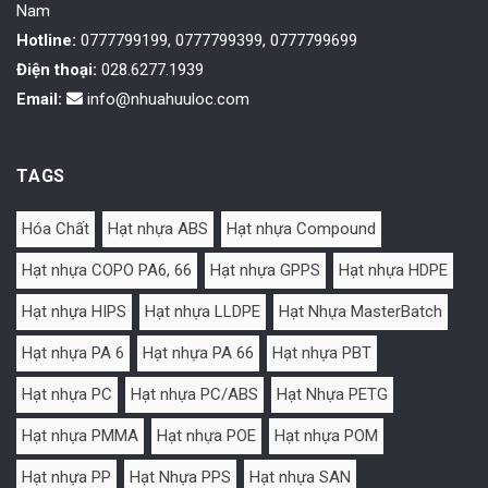
Nam
Hotline:
0777799199, 0777799399, 0777799699
Điện thoại:
028.6277.1939
Email:
info@nhuahuuloc.com
TAGS
Hóa Chất
Hạt nhựa ABS
Hạt nhựa Compound
Hạt nhựa COPO PA6, 66
Hạt nhựa GPPS
Hạt nhựa HDPE
Hạt nhựa HIPS
Hạt nhựa LLDPE
Hạt Nhựa MasterBatch
Hạt nhựa PA 6
Hạt nhựa PA 66
Hạt nhựa PBT
Hạt nhựa PC
Hạt nhựa PC/ABS
Hạt Nhựa PETG
Hạt nhựa PMMA
Hạt nhựa POE
Hạt nhựa POM
Hạt nhựa PP
Hạt Nhựa PPS
Hạt nhựa SAN