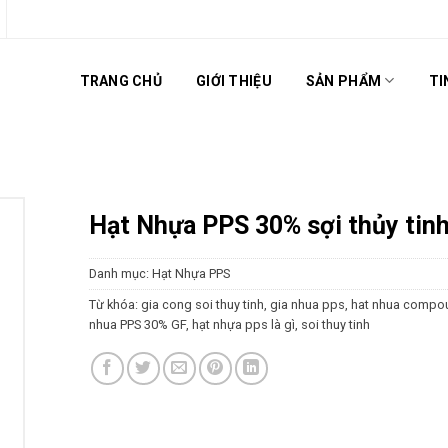
TRANG CHỦ
GIỚI THIỆU
SẢN PHẨM
TI
Hạt Nhựa PPS 30% sợi thủy tin
Danh mục:
Hạt Nhựa PPS
Từ khóa:
gia cong soi thuy tinh
,
gia nhua pps
,
hat nhua compo
nhua PPS 30% GF
,
hạt nhựa pps là gì
,
soi thuy tinh