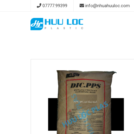
Skip
07777.99399
info@nhuahuuloc.com
to
content