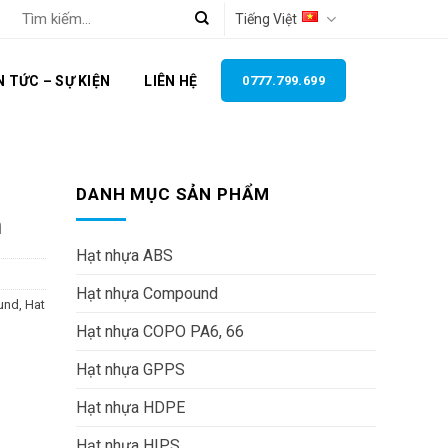
Tìm
Tiếng Việt
kiếm:
N TỨC – SỰ KIỆN
LIÊN HỆ
0777.799.699
DANH MỤC SẢN PHẨM
h
Hạt nhựa ABS
Hạt nhựa Compound
und
,
Hat
Hạt nhựa COPO PA6, 66
Hạt nhựa GPPS
Hạt nhựa HDPE
Hạt nhựa HIPS