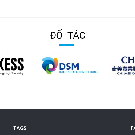
ĐỐI TÁC
TAGS
F