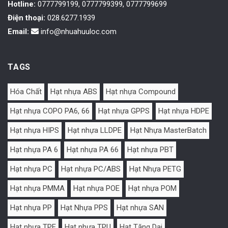
Hotline:
0777799199, 0777799399, 0777799699
Điện thoại:
028.6277.1939
Email:
info@nhuahuuloc.com
TAGS
Hóa Chất
Hạt nhựa ABS
Hạt nhựa Compound
Hạt nhựa COPO PA6, 66
Hạt nhựa GPPS
Hạt nhựa HDPE
Hạt nhựa HIPS
Hạt nhựa LLDPE
Hạt Nhựa MasterBatch
Hạt nhựa PA 6
Hạt nhựa PA 66
Hạt nhựa PBT
Hạt nhựa PC
Hạt nhựa PC/ABS
Hạt Nhựa PETG
Hạt nhựa PMMA
Hạt nhựa POE
Hạt nhựa POM
Hạt nhựa PP
Hạt Nhựa PPS
Hạt nhựa SAN
Hạt nhựa TPE
Hạt nhựa TPU
Hạt Tăng Dai